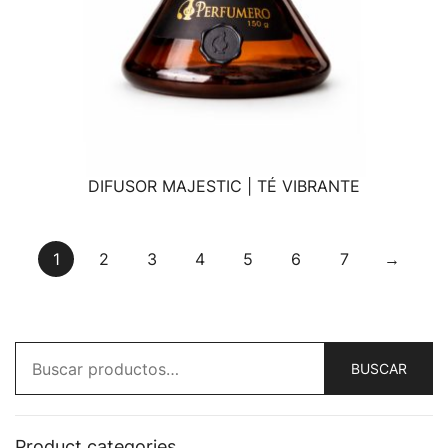
DIFUSOR MAJESTIC | TÉ VIBRANTE
VISTA RÁPIDA
1
2
3
4
5
6
7
→
BUSCAR
Product categories