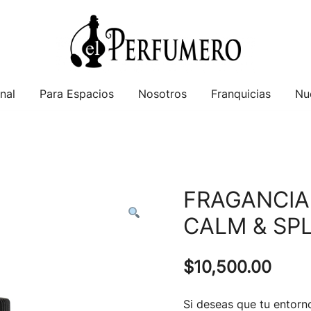
tiendas de perfumería y fragancias para el hoga
EL PERFUMERO
nal
Para Espacios
Nosotros
Franquicias
Nu
FRAGANCIA
CALM & SP
$
10,500.00
Si deseas que tu entorn